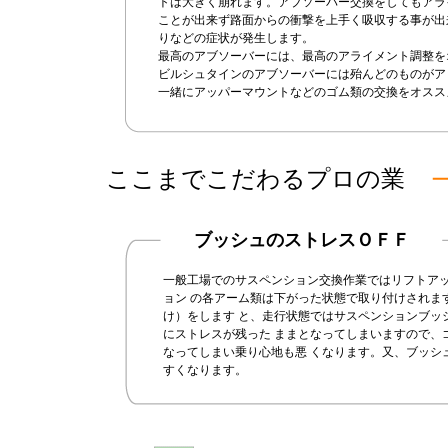
トは大きく崩れます。アブソーバー交換をしてもアラ
ことが出来ず路面からの衝撃を上手く吸収する事が出
りなどの症状が発生します。
最高のアブソーバーには、最高のアライメント調整を
ビルシュタインのアブソーバーには殆んどのものがア
一緒にアッパーマウントなどのゴム類の交換をオスス
ここまでこだわるプロの業
ブッシュのストレスＯＦＦ
一般工場でのサスペンション交換作業ではリフトア
ョン の各アーム類は下がった状態で取り付けされま
け）をします と、走行状態ではサスペンションブッ
にストレスが残った ままとなってしまいますので、
なってしまい乗り心地も悪 くなります。又、ブッシ
すくなります。